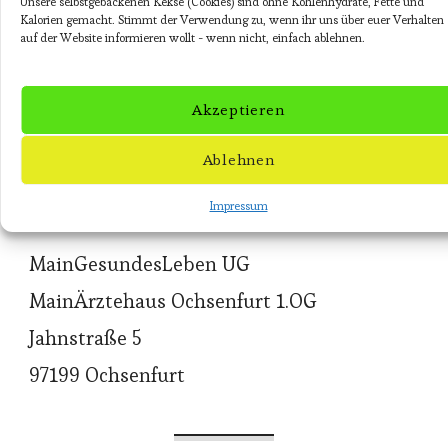
Unsere selbstgebackenen Kekse (Cookies) sind ohne Kohlenhydrate, Fette und
Kalorien gemacht. Stimmt der Verwendung zu, wenn ihr uns über euer Verhalten
Telefonsprechstunden:
auf der Website informieren wollt - wenn nicht, einfach ablehnen.
Montags 10-11 Uhr
Freitags 14-15
Akzeptieren
Ablehnen
Impressum
Adresse
MainGesundesLeben UG
MainÄrztehaus Ochsenfurt 1.OG
Jahnstraße 5
97199 Ochsenfurt